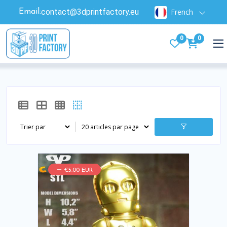
contact@3dprintfactory.eu
French
Email:
0
0
€5.00 EUR