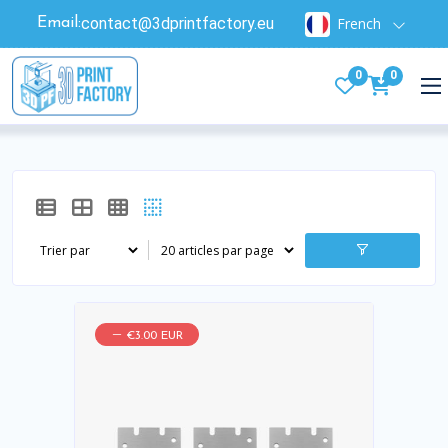
contact@3dprintfactory.eu
French
Email:
0
0
€3.00 EUR