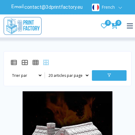
contact@3dprintfactory.eu
French
Email:
0
0