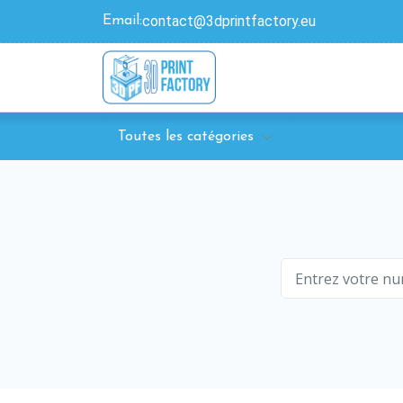
contact@3dprintfactory.eu
Email:
Toutes les catégories