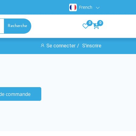
French
0
0
Recherche
Se connecter
S'inscrire
i de commande