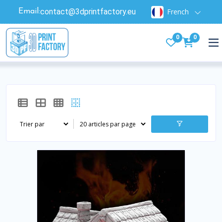
contact@3dprintfactory.eu
French
Email:
0
0