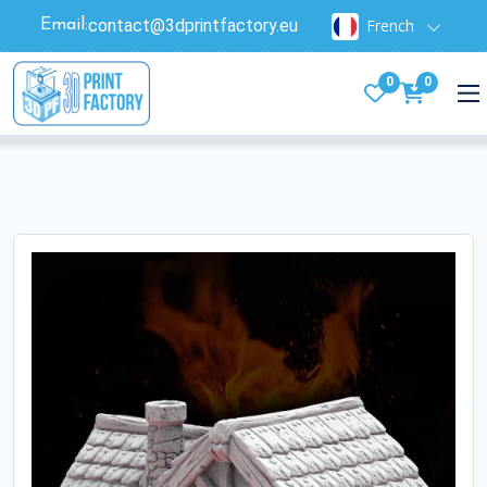
contact@3dprintfactory.eu
French
Email:
0
0