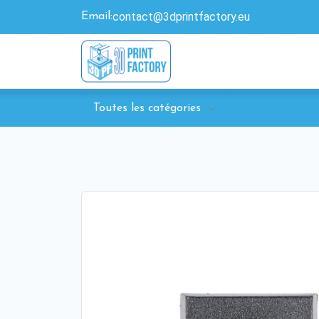
contact@3dprintfactory.eu
Email:
Toutes les catégories