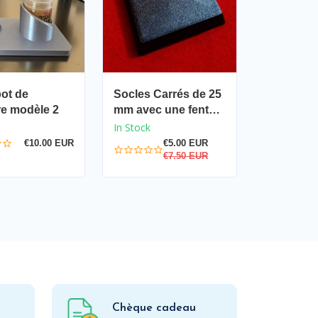
pot de
Socles Carrés de 25
re modèle 2
mm avec une fente
droite de 18 mm
In Stock
€10.00 EUR
€5.00 EUR
€7.50 EUR
Chèque cadeau