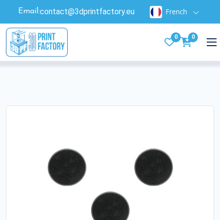
contact@3dprintfactory.eu
French
Email:
0
0